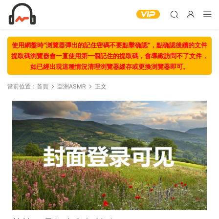
使用網盤時“浏覽器彈出的記住密碼不要點擊确認“，點确認後續的文件
提取碼浏覽器會一直使用第一個記住的提取碼，會導緻訪問不了文件，
如已經出現這種情況清理浏覽器緩存或更換浏覽器即可。
當前位置：
首頁
亞洲ASMR
正文