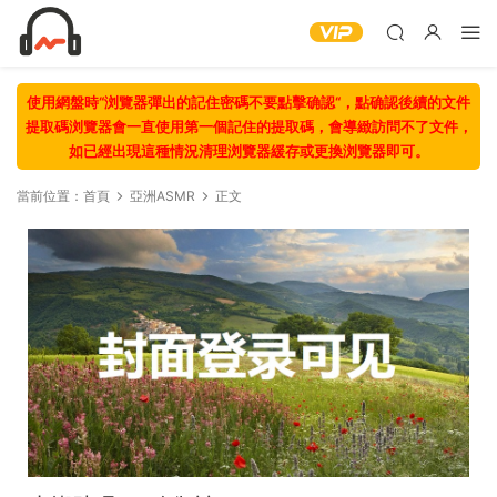
使用網盤時“浏覽器彈出的記住密碼不要點擊确認“，點确認後續的文件
提取碼浏覽器會一直使用第一個記住的提取碼，會導緻訪問不了文件，
如已經出現這種情況清理浏覽器緩存或更換浏覽器即可。
當前位置：
首頁
亞洲ASMR
正文