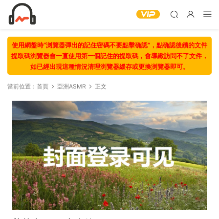
使用網盤時“浏覽器彈出的記住密碼不要點擊确認“，點确認後續的文件
提取碼浏覽器會一直使用第一個記住的提取碼，會導緻訪問不了文件，
如已經出現這種情況清理浏覽器緩存或更換浏覽器即可。
當前位置：
首頁
亞洲ASMR
正文