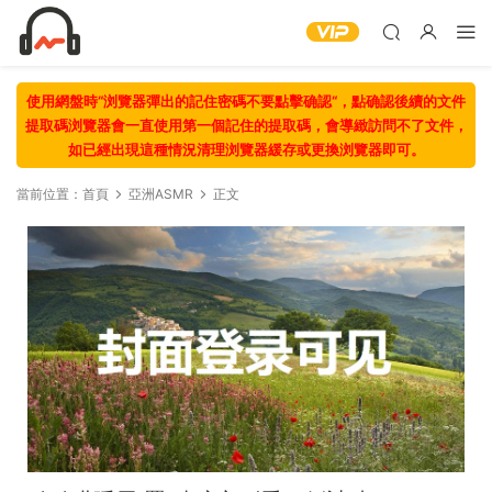
使用網盤時“浏覽器彈出的記住密碼不要點擊确認“，點确認後續的文件
提取碼浏覽器會一直使用第一個記住的提取碼，會導緻訪問不了文件，
如已經出現這種情況清理浏覽器緩存或更換浏覽器即可。
當前位置：
首頁
亞洲ASMR
正文