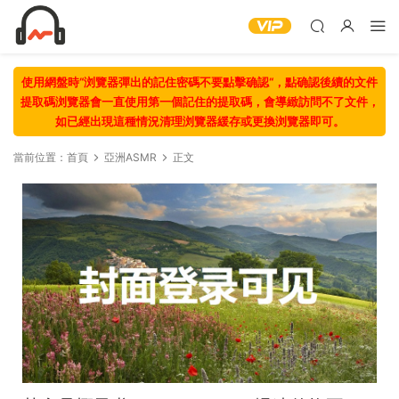
使用網盤時“浏覽器彈出的記住密碼不要點擊确認“，點确認後續的文件
提取碼浏覽器會一直使用第一個記住的提取碼，會導緻訪問不了文件，
如已經出現這種情況清理浏覽器緩存或更換浏覽器即可。
當前位置：
首頁
亞洲ASMR
正文