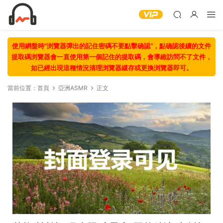
使用網盤時“浏覽器彈出的記住密碼不要點擊确認“，點确認後續的文件
提取碼浏覽器會一直使用第一個記住的提取碼，會導緻訪問不了文件，
如已經出現這種情況清理浏覽器緩存或更換浏覽器即可。
當前位置：
首頁
亞洲ASMR
正文