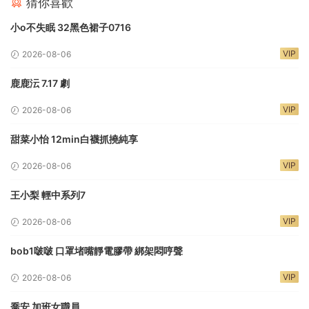
猜你喜歡
小o不失眠 32黑色裙子0716
VIP
2026-08-06
鹿鹿沄 7.17 劇
VIP
2026-08-06
甜菜小怡 12min白襪抓撓純享
VIP
2026-08-06
王小梨 輕中系列7
VIP
2026-08-06
bob1啵啵 口罩堵嘴靜電膠帶 綁架悶哼聲
VIP
2026-08-06
喬安 加班女職員