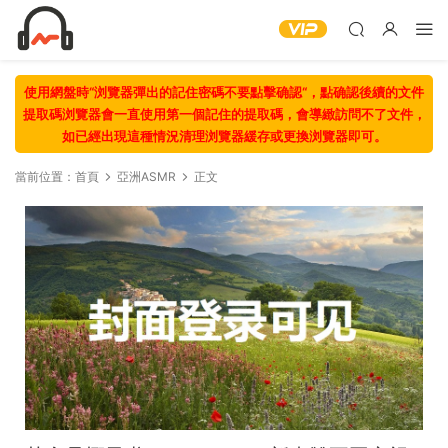
使用網盤時“浏覽器彈出的記住密碼不要點擊确認“，點确認後續的文件
提取碼浏覽器會一直使用第一個記住的提取碼，會導緻訪問不了文件，
如已經出現這種情況清理浏覽器緩存或更換浏覽器即可。
當前位置：
首頁
亞洲ASMR
正文