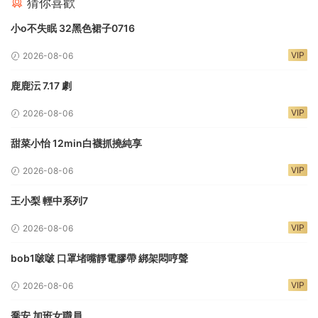
猜你喜歡
小o不失眠 32黑色裙子0716
VIP
2026-08-06
鹿鹿沄 7.17 劇
VIP
2026-08-06
甜菜小怡 12min白襪抓撓純享
VIP
2026-08-06
王小梨 輕中系列7
VIP
2026-08-06
bob1啵啵 口罩堵嘴靜電膠帶 綁架悶哼聲
VIP
2026-08-06
喬安 加班女職員