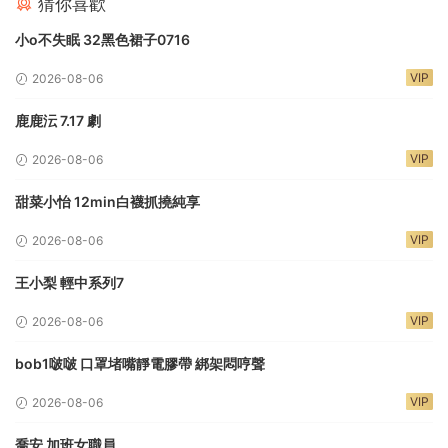
猜你喜歡
小o不失眠 32黑色裙子0716
VIP
2026-08-06
鹿鹿沄 7.17 劇
VIP
2026-08-06
甜菜小怡 12min白襪抓撓純享
VIP
2026-08-06
王小梨 輕中系列7
VIP
2026-08-06
bob1啵啵 口罩堵嘴靜電膠帶 綁架悶哼聲
VIP
2026-08-06
喬安 加班女職員