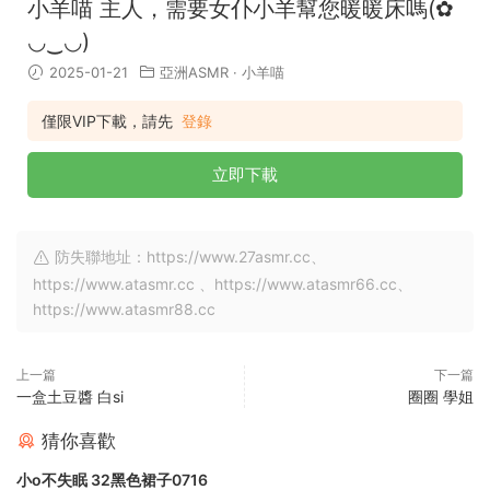
小羊喵 主人，需要女仆小羊幫您暖暖床嗎(✿
◡‿◡)
2025-01-21
亞洲ASMR
·
小羊喵
僅限VIP下載，請先
登錄
立即下載
防失聯地址：https://www.27asmr.cc、
https://www.atasmr.cc 、https://www.atasmr66.cc、
https://www.atasmr88.cc
上一篇
下一篇
一盒土豆醬 白si
圈圈 學姐
猜你喜歡
小o不失眠 32黑色裙子0716