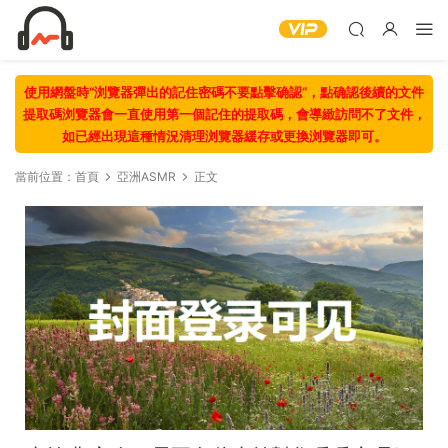
使用網盤時“浏覽器彈出的記住密碼不要點擊确認“，點确認後續的文件
提取碼浏覽器會一直使用第一個記住的提取碼，會導緻訪問不了文件，
如已經出現這種情況清理浏覽器緩存或更換浏覽器即可。
當前位置：
首頁
亞洲ASMR
正文