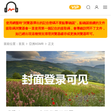
使用網盤時“浏覽器彈出的記住密碼不要點擊确認“，點确認後續的文件
提取碼浏覽器會一直使用第一個記住的提取碼，會導緻訪問不了文件，
如已經出現這種情況清理浏覽器緩存或更換浏覽器即可。
當前位置：
首頁
亞洲ASMR
正文