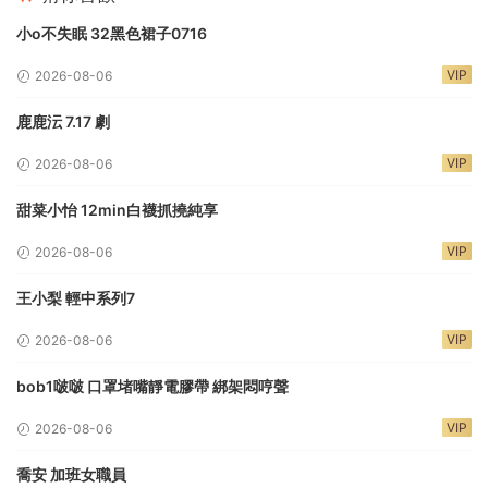
小o不失眠 32黑色裙子0716
VIP
2026-08-06
鹿鹿沄 7.17 劇
VIP
2026-08-06
甜菜小怡 12min白襪抓撓純享
VIP
2026-08-06
王小梨 輕中系列7
VIP
2026-08-06
bob1啵啵 口罩堵嘴靜電膠帶 綁架悶哼聲
VIP
2026-08-06
喬安 加班女職員