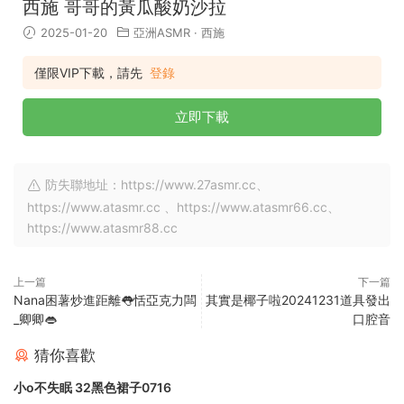
西施 哥哥的黃瓜酸奶沙拉
2025-01-20
亞洲ASMR
·
西施
僅限VIP下載，請先
登錄
立即下載
防失聯地址：https://www.27asmr.cc、
https://www.atasmr.cc 、https://www.atasmr66.cc、
https://www.atasmr88.cc
上一篇
下一篇
Nana困薯炒進距離👅恬亞克力闆
其實是椰子啦20241231道具發出
_卿卿👄
口腔音
猜你喜歡
小o不失眠 32黑色裙子0716