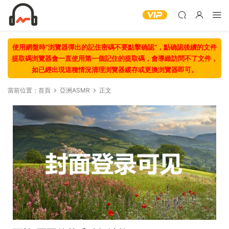
使用網盤時“浏覽器彈出的記住密碼不要點擊确認“，點确認後續的文件
提取碼浏覽器會一直使用第一個記住的提取碼，會導緻訪問不了文件，
如已經出現這種情況清理浏覽器緩存或更換浏覽器即可。
當前位置：
首頁
亞洲ASMR
正文