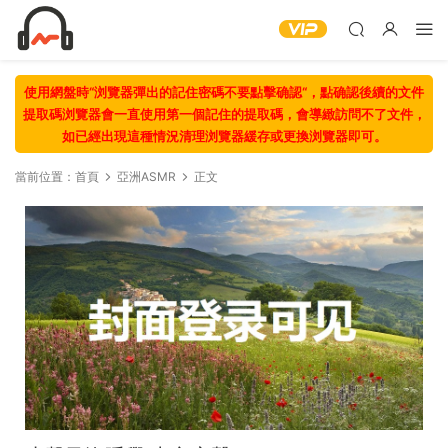
使用網盤時“浏覽器彈出的記住密碼不要點擊确認“，點确認後續的文件
提取碼浏覽器會一直使用第一個記住的提取碼，會導緻訪問不了文件，
如已經出現這種情況清理浏覽器緩存或更換浏覽器即可。
當前位置：
首頁
亞洲ASMR
正文