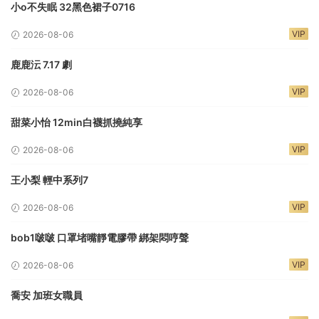
小o不失眠 32黑色裙子0716
VIP
2026-08-06
鹿鹿沄 7.17 劇
VIP
2026-08-06
甜菜小怡 12min白襪抓撓純享
VIP
2026-08-06
王小梨 輕中系列7
VIP
2026-08-06
bob1啵啵 口罩堵嘴靜電膠帶 綁架悶哼聲
VIP
2026-08-06
喬安 加班女職員