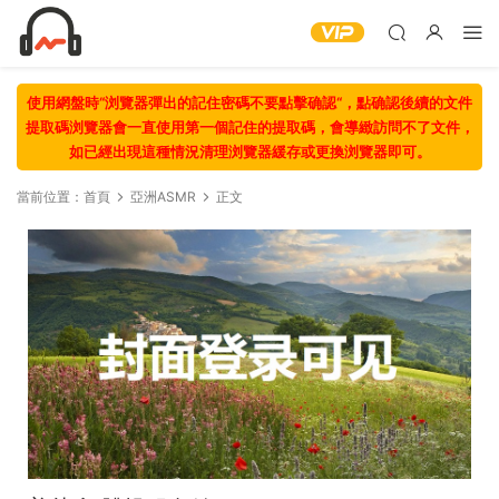
使用網盤時“浏覽器彈出的記住密碼不要點擊确認“，點确認後續的文件
提取碼浏覽器會一直使用第一個記住的提取碼，會導緻訪問不了文件，
如已經出現這種情況清理浏覽器緩存或更換浏覽器即可。
當前位置：
首頁
亞洲ASMR
正文