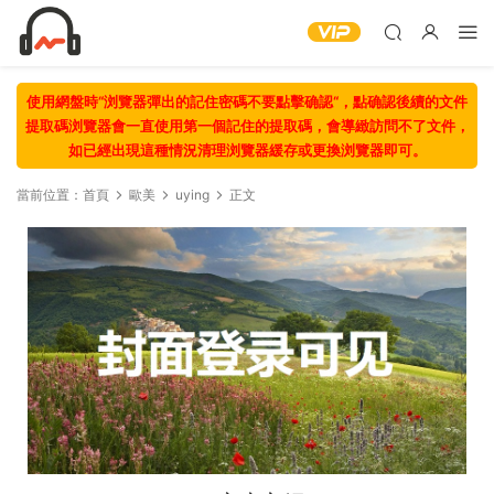
使用網盤時“浏覽器彈出的記住密碼不要點擊确認“，點确認後續的文件
提取碼浏覽器會一直使用第一個記住的提取碼，會導緻訪問不了文件，
如已經出現這種情況清理浏覽器緩存或更換浏覽器即可。
當前位置：
首頁
歐美
uying
正文