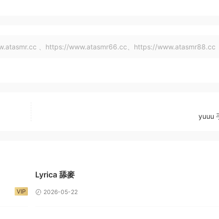
tasmr.cc 、https://www.atasmr66.cc、https://www.atasmr88.cc
yuuu
Lyrica 舔麥
VIP
2026-05-22