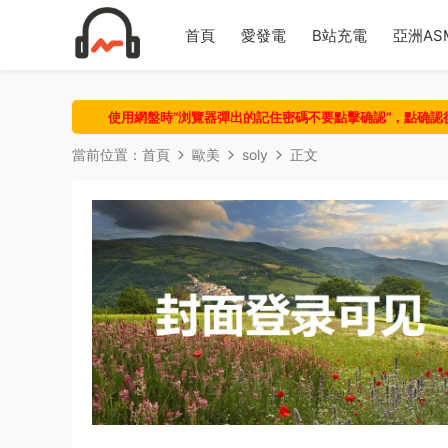
首頁
愛發電
B站充電
亞洲AS
使用網盤時“浏覽器彈出的記住密碼不要點擊确認“，點确
當前位置：
首頁
歐美
soly
正文