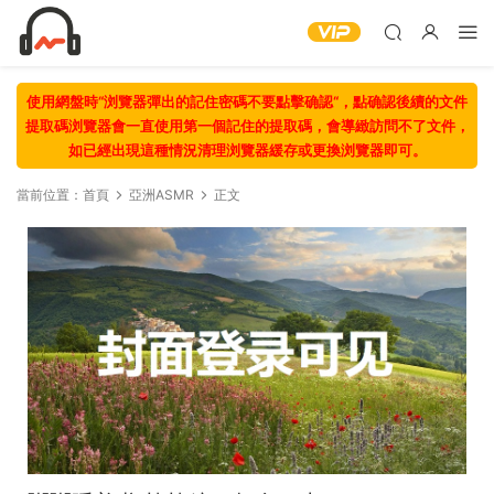
使用網盤時“浏覽器彈出的記住密碼不要點擊确認“，點确認後續的文件
提取碼浏覽器會一直使用第一個記住的提取碼，會導緻訪問不了文件，
如已經出現這種情況清理浏覽器緩存或更換浏覽器即可。
當前位置：
首頁
亞洲ASMR
正文