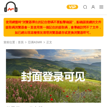
使用網盤時“浏覽器彈出的記住密碼不要點擊确認“，點确認後續的文件
提取碼浏覽器會一直使用第一個記住的提取碼，會導緻訪問不了文件，
如已經出現這種情況清理浏覽器緩存或更換浏覽器即可。
當前位置：
首頁
亞洲ASMR
正文