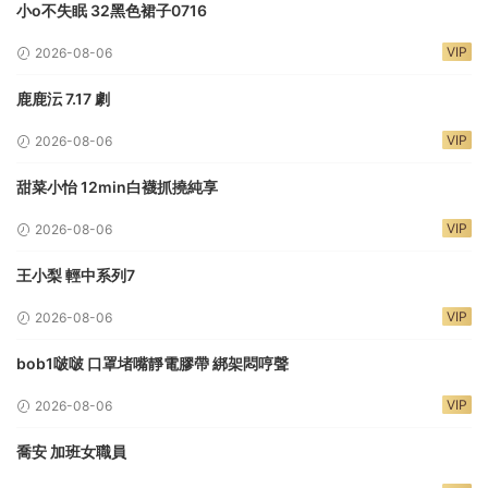
小o不失眠 32黑色裙子0716
VIP
2026-08-06
鹿鹿沄 7.17 劇
VIP
2026-08-06
甜菜小怡 12min白襪抓撓純享
VIP
2026-08-06
王小梨 輕中系列7
VIP
2026-08-06
bob1啵啵 口罩堵嘴靜電膠帶 綁架悶哼聲
VIP
2026-08-06
喬安 加班女職員