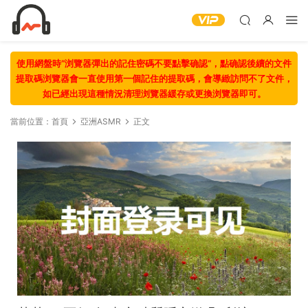
使用網盤時“浏覽器彈出的記住密碼不要點擊确認“，點确認後續的文件
提取碼浏覽器會一直使用第一個記住的提取碼，會導緻訪問不了文件，
如已經出現這種情況清理浏覽器緩存或更換浏覽器即可。
當前位置：
首頁
亞洲ASMR
正文