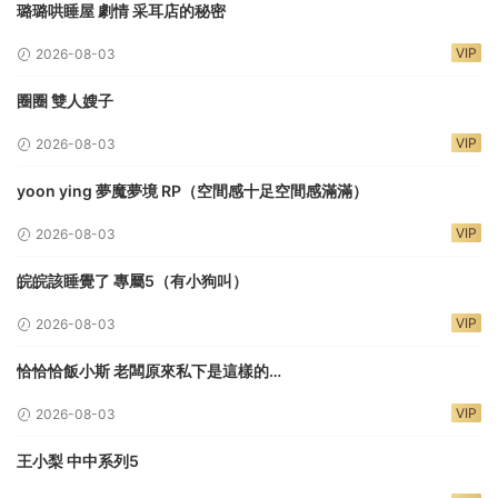
璐璐哄睡屋 劇情 采耳店的秘密
VIP
2026-08-03
圈圈 雙人嫂子
VIP
2026-08-03
yoon ying 夢魔夢境 RP（空間感十足空間感滿滿）
VIP
2026-08-03
皖皖該睡覺了 專屬5（有小狗叫）
VIP
2026-08-03
恰恰恰飯小斯 老闆原來私下是這樣的…
VIP
2026-08-03
王小梨 中中系列5