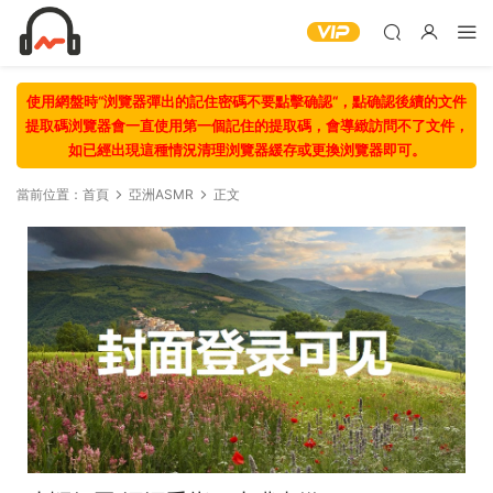
使用網盤時“浏覽器彈出的記住密碼不要點擊确認“，點确認後續的文件
提取碼浏覽器會一直使用第一個記住的提取碼，會導緻訪問不了文件，
如已經出現這種情況清理浏覽器緩存或更換浏覽器即可。
當前位置：
首頁
亞洲ASMR
正文