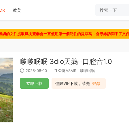
MR
歐美
認後續的文件提取碼浏覽器會一直使用第一個記住的提取碼，會導緻訪問不了文
啵啵眠眠 3dio天鵝+口腔音1.0
2025-08-10
亞洲ASMR
·
啵啵眠眠
立即下載
僅限VIP下載，請先
登錄