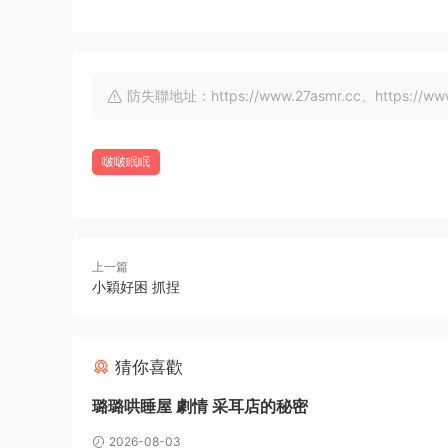
防失聯地址：https://www.27asmr.cc、https://www.a
啵啵眠眠
上一篇
小穎好困 抓捏
猜你喜歡
璐璐哄睡屋 劇情 采耳店的秘密
2026-08-03