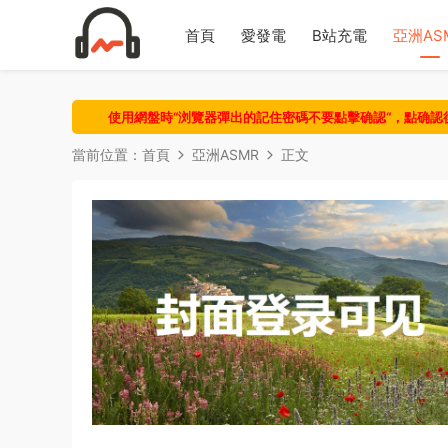
首頁
愛發電
B站充電
亞洲AS
使用網盤時“浏覽器彈出的記住密碼不要點擊确認“，點确
當前位置：
首頁
亞洲ASMR
正文