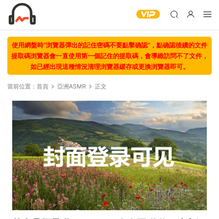
使用網盤時“浏覽器彈出的記住密碼不要點擊确認“，點确認後續的文件
提取碼浏覽器會一直使用第一個記住的提取碼，會導緻訪問不了文件，
如已經出現這種情況清理浏覽器緩存或更換浏覽器即可。
當前位置：
首頁
亞洲ASMR
正文