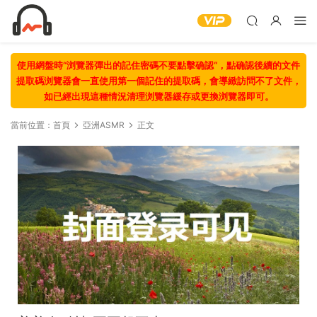
使用網盤時“浏覽器彈出的記住密碼不要點擊确認“，點确認後續的文件
提取碼浏覽器會一直使用第一個記住的提取碼，會導緻訪問不了文件，
如已經出現這種情況清理浏覽器緩存或更換浏覽器即可。
當前位置：
首頁
亞洲ASMR
正文