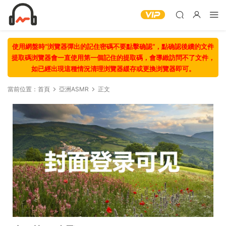
使用網盤時“浏覽器彈出的記住密碼不要點擊确認“，點确認後續的文件
提取碼浏覽器會一直使用第一個記住的提取碼，會導緻訪問不了文件，
如已經出現這種情況清理浏覽器緩存或更換浏覽器即可。
當前位置：
首頁
亞洲ASMR
正文