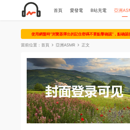
首頁
愛發電
B站充電
亞洲AS
使用網盤時“浏覽器彈出的記住密碼不要點擊确認“，點确
當前位置：
首頁
亞洲ASMR
正文