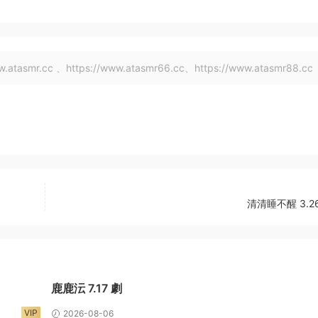
tasmr.cc 、https://www.atasmr66.cc、https://www.atasmr88.cc
清清睡不醒 3.2
鹿鹿沄 7.17 劇
VIP
2026-08-06