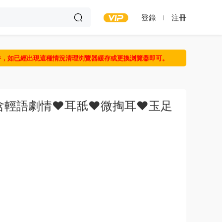
登錄
注冊
件，如已經出現這種情況清理浏覽器緩存或更換浏覽器即可。
含輕語劇情❤️耳舐❤️微掏耳❤️玉足