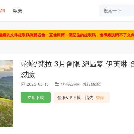
MR
歐美
認後續的文件提取碼浏覽器會一直使用第一個記住的提取碼，會導緻訪問不了文
蛇蛇/梵拉 3月會限 絕區零 伊芙琳 
怼臉
2025-05-15
亞洲ASMR
·
梵拉(蛇蛇)
立即下載
僅限VIP下載，請先
登錄