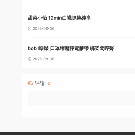
甜菜小怡 12min白襪抓撓純享
2026-08-06
bob1啵啵 口罩堵嘴靜電膠帶 綁架悶哼聲
2026-08-06
評論
0