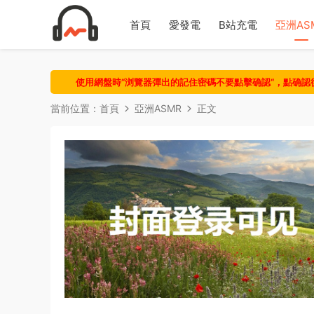
首頁
愛發電
B站充電
亞洲AS
使用網盤時“浏覽器彈出的記住密碼不要點擊确認“，點确
當前位置：
首頁
亞洲ASMR
正文