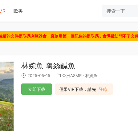
MR
歐美
認後續的文件提取碼浏覽器會一直使用第一個記住的提取碼，會導緻訪問不了文
林婉魚 嗨絲鹹魚
2025-05-15
亞洲ASMR
·
林婉魚
立即下載
僅限VIP下載，請先
登錄