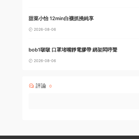
甜菜小怡 12min白襪抓撓純享
2026-08-06
bob1啵啵 口罩堵嘴靜電膠帶 綁架悶哼聲
2026-08-06
評論
0