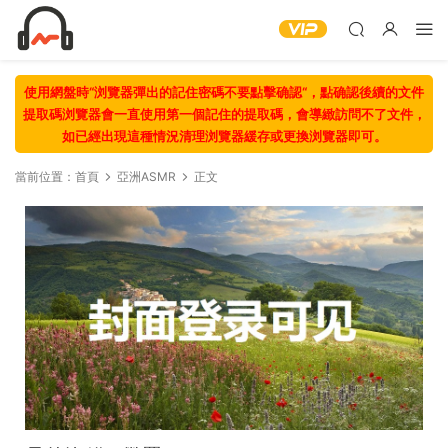
使用網盤時“浏覽器彈出的記住密碼不要點擊确認“，點确認後續的文件
提取碼浏覽器會一直使用第一個記住的提取碼，會導緻訪問不了文件，
如已經出現這種情況清理浏覽器緩存或更換浏覽器即可。
當前位置：
首頁
亞洲ASMR
正文