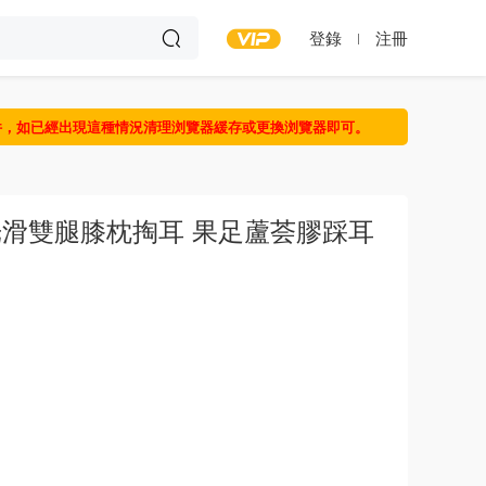
登錄
注冊
件，如已經出現這種情況清理浏覽器緩存或更換浏覽器即可。
 光滑雙腿膝枕掏耳 果足蘆荟膠踩耳