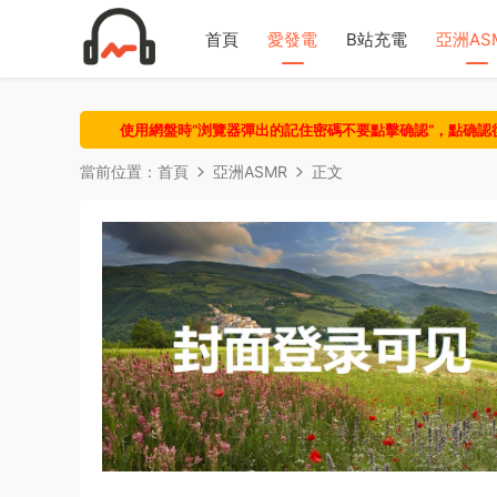
首頁
愛發電
B站充電
亞洲AS
使用網盤時“浏覽器彈出的記住密碼不要點擊确認“，點确
當前位置：
首頁
亞洲ASMR
正文