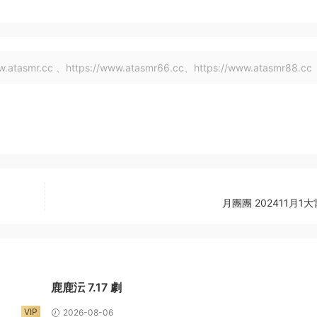
tasmr.cc 、https://www.atasmr66.cc、https://www.atasmr88.cc
月團團 202411月1大雷
鹿鹿沄 7.17 劇
VIP
2026-08-06