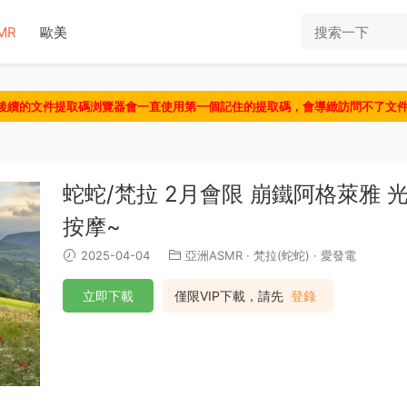
MR
歐美
認後續的文件提取碼浏覽器會一直使用第一個記住的提取碼，會導緻訪問不了文
蛇蛇/梵拉 2月會限 崩鐵阿格萊雅
按摩~
2025-04-04
亞洲ASMR
·
梵拉(蛇蛇)
·
愛發電
立即下載
僅限VIP下載，請先
登錄