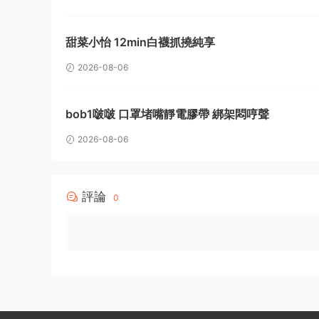
甜菜小怡 12min白襪抓撓純享
2026-08-06
bob1啵啵 口罩堵嘴靜電膠帶 綁架悶哼聲
2026-08-06
評論
0