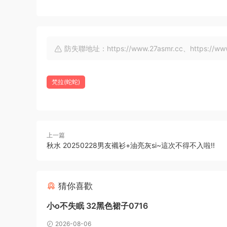
防失聯地址：https://www.27asmr.cc、https://www.a
梵拉(蛇蛇)
上一篇
秋水 20250228男友襯衫+油亮灰si~這次不得不入啦!!
猜你喜歡
小o不失眠 32黑色裙子0716
2026-08-06