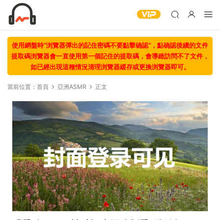
使用網盤時“浏覽器彈出的記住密碼不要點擊确認“，點确認後續的文件
提取碼浏覽器會一直使用第一個記住的提取碼，會導緻訪問不了文件，
如已經出現這種情況清理浏覽器緩存或更換浏覽器即可。
當前位置：
首頁
亞洲ASMR
正文