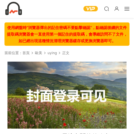
使用網盤時“浏覽器彈出的記住密碼不要點擊确認“，點确認後續的文件
提取碼浏覽器會一直使用第一個記住的提取碼，會導緻訪問不了文件，
如已經出現這種情況清理浏覽器緩存或更換浏覽器即可。
當前位置：
首頁
歐美
uying
正文