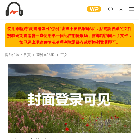
使用網盤時“浏覽器彈出的記住密碼不要點擊确認“，點确認後續的文件
提取碼浏覽器會一直使用第一個記住的提取碼，會導緻訪問不了文件，
如已經出現這種情況清理浏覽器緩存或更換浏覽器即可。
當前位置：
首頁
亞洲ASMR
正文