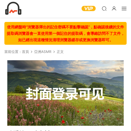
使用網盤時“浏覽器彈出的記住密碼不要點擊确認“，點确認後續的文件
提取碼浏覽器會一直使用第一個記住的提取碼，會導緻訪問不了文件，
如已經出現這種情況清理浏覽器緩存或更換浏覽器即可。
當前位置：
首頁
亞洲ASMR
正文