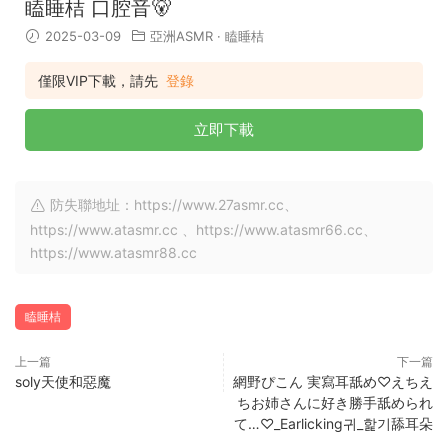
瞌睡桔 口腔音🐻
2025-03-09
亞洲ASMR
·
瞌睡桔
僅限VIP下載，請先
登錄
立即下載
防失聯地址：https://www.27asmr.cc、
https://www.atasmr.cc 、https://www.atasmr66.cc、
https://www.atasmr88.cc
瞌睡桔
上一篇
下一篇
soly天使和惡魔
網野ぴこん 実寫耳舐め♡えちえ
ちお姉さんに好き勝手舐められ
て…♡_Earlicking귀_핥기舔耳朵