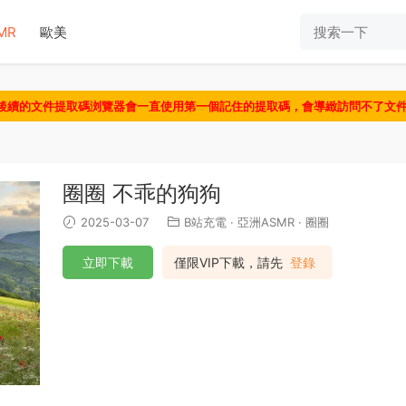
MR
歐美
認後續的文件提取碼浏覽器會一直使用第一個記住的提取碼，會導緻訪問不了文
圈圈 不乖的狗狗
2025-03-07
B站充電
·
亞洲ASMR
·
圈圈
立即下載
僅限VIP下載，請先
登錄