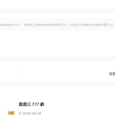
tasmr.cc 、https://www.atasmr66.cc、https://www.atasmr88.cc
張愛
鹿鹿沄 7.17 劇
VIP
2026-08-06