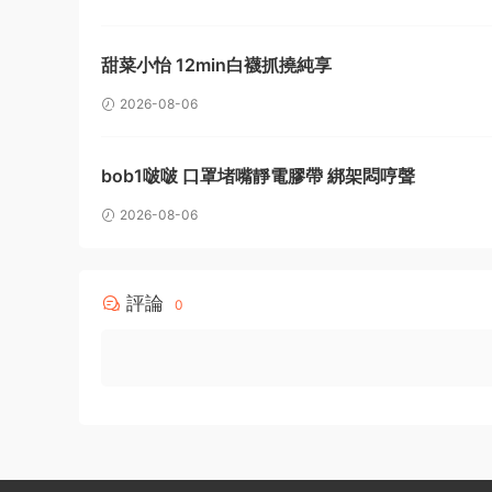
甜菜小怡 12min白襪抓撓純享
2026-08-06
bob1啵啵 口罩堵嘴靜電膠帶 綁架悶哼聲
2026-08-06
評論
0