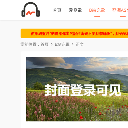
首頁
愛發電
B站充電
亞洲AS
使用網盤時“浏覽器彈出的記住密碼不要點擊确認“，點确
當前位置：
首頁
B站充電
正文