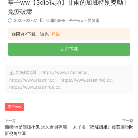
亭子ww【3dio視頻】甘雨的加班特别獎勵丨
免疫破壞
2025-03-07
亞洲ASMR
·
亭子ww
·
愛發電
僅限VIP下載，請先
登錄
立即下載
防失聯地址：https://www.27asmr.cc、
https://www.atasmr.cc 、https://www.atasmr66.cc、
https://www.atasmr88.cc
亭子ww
上一篇
下一篇
楠楠nn是個膽小鬼 永久會員專屬
丸子君（陸瑤姐姐）蘆荟膠jiojio
新視角甜耳