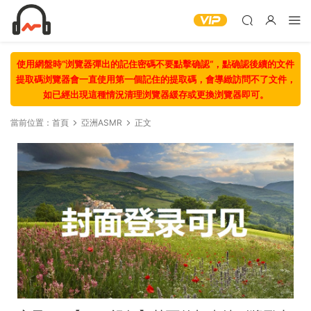
使用網盤時“浏覽器彈出的記住密碼不要點擊确認“，點确認後續的文件
提取碼浏覽器會一直使用第一個記住的提取碼，會導緻訪問不了文件，
如已經出現這種情況清理浏覽器緩存或更換浏覽器即可。
當前位置：
首頁
亞洲ASMR
正文