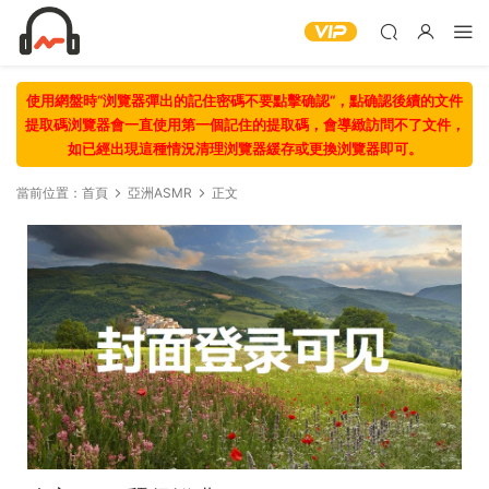
使用網盤時“浏覽器彈出的記住密碼不要點擊确認“，點确認後續的文件
提取碼浏覽器會一直使用第一個記住的提取碼，會導緻訪問不了文件，
如已經出現這種情況清理浏覽器緩存或更換浏覽器即可。
當前位置：
首頁
亞洲ASMR
正文